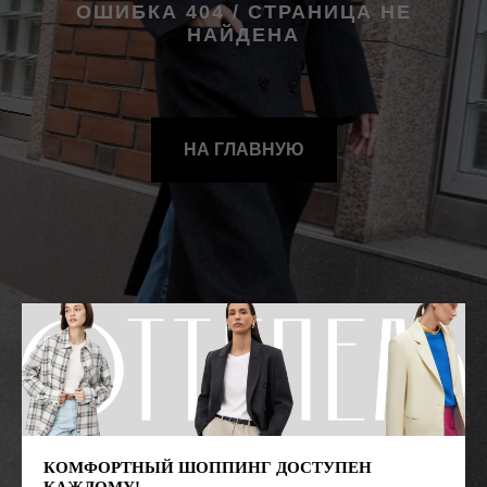
ОШИБКА 404 / СТРАНИЦА НЕ
НАЙДЕНА
НА ГЛАВНУЮ
ГЛАВНАЯ
ОПЛАТА / ДОСТАВКА
NEW
ВОЗВРАТ
ОФЕРТА
КАТАЛОГ
ПОЛИТИКА
О БРЕНДЕ
КОНТАКТЫ
ПРАВИЛА ПО УХОДУ
СТАТЬ РЕЗИДЕНТОМ
Г. НОВОСИБИРСК,
КОМФОРТНЫЙ ШОППИНГ ДОСТУПЕН
ЧАПЛЫГИНА 93
КАЖДОМУ!
*