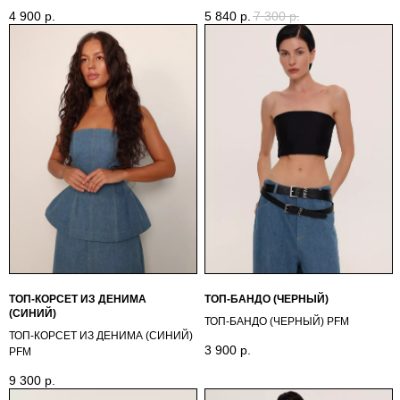
4 900
р.
5 840
р.
7 300
р.
КОМФОРТНЫЙ ШОППИНГ ДОСТУПЕН
КАЖДОМУ!
Здесь вы можете подписаться на рассылку от концепт стор
Оттепель, чтобы первыми узнавать о новых поступлениях,
акциях и специальных предложениях для наших клиентов.
ТОП-КОРСЕТ ИЗ ДЕНИМА
ТОП-БАНДО (ЧЕРНЫЙ)
(СИНИЙ)
ТОП-БАНДО (ЧЕРНЫЙ) PFM
ТОП-КОРСЕТ ИЗ ДЕНИМА (СИНИЙ)
3 900
р.
Подписаться
PFM
9 300
р.