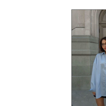
К
З
п
д