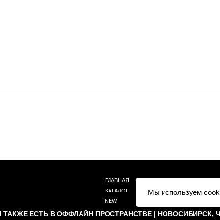
ГЛАВНАЯ
КАТАЛОГ
NEW
О БРЕНДЕ
КОНТАКТЫ
+ 7 (939) 822 66 50
Г. НОВОСИБИРСК, ЧАПЛЫГИНА 93
Мы используем сook
 ТАКЖЕ ЕСТЬ В ОФФЛАЙН ПРОСТРАНСТВЕ | НОВОСИБИРСК, 