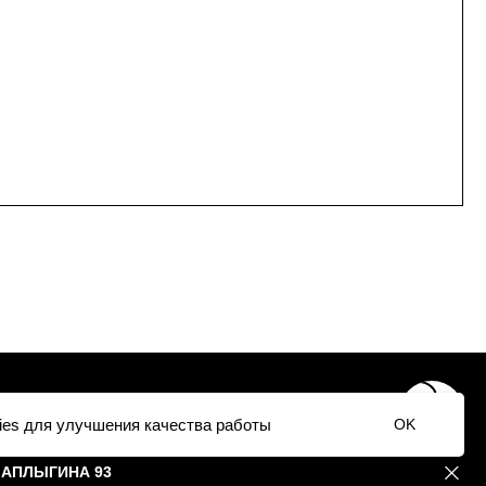
ПОЛИТИКА
ОФЕРТА
ОПЛАТА / ДОСТАВКА
ВОЗВРАТ
ПРАВИЛА ПО УХОДУ
*
INST
/ TG /
WA
ies для улучшения качества работы
OK
ЧАПЛЫГИНА 93