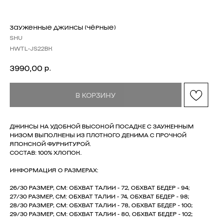
ЗАУЖЕННЫЕ ДЖИНСЫ (ЧЁРНЫЕ)
SHU
HWTL-JS22BK
р.
3990,00
В КОРЗИНУ
ДЖИНСЫ НА УДОБНОЙ ВЫСОКОЙ ПОСАДКЕ С ЗАУЖЕННЫМ
НИЗОМ ВЫПОЛНЕНЫ ИЗ ПЛОТНОГО ДЕНИМА С ПРОЧНОЙ
ЯПОНСКОЙ ФУРНИТУРОЙ.
СОСТАВ: 100% ХЛОПОК.
РАЗМЕРНАЯ СЕТКА ИЗДЕЛИЙ
ИНФОРМАЦИЯ О РАЗМЕРАХ:
26/30 РАЗМЕР, СМ: ОБХВАТ ТАЛИИ - 72, ОБХВАТ БЕДЕР - 94;
27/30 РАЗМЕР, СМ: ОБХВАТ ТАЛИИ - 74, ОБХВАТ БЕДЕР - 98;
28/30 РАЗМЕР, СМ: ОБХВАТ ТАЛИИ - 78, ОБХВАТ БЕДЕР - 100;
ГЛАВНАЯ
ОПЛАТА / ДОСТАВКА
29/30 РАЗМЕР, СМ: ОБХВАТ ТАЛИИ - 80, ОБХВАТ БЕДЕР - 102;
КАТАЛОГ
ВОЗВРАТ