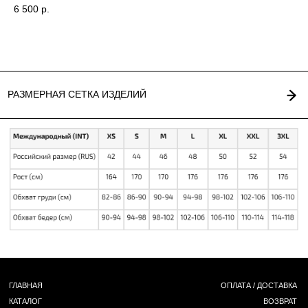
6 500
р.
5 
Out