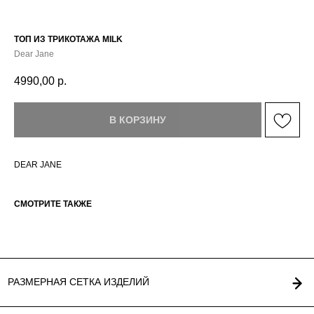
ТОП ИЗ ТРИКОТАЖА MILK
Dear Jane
4990,00
р.
РАЗМЕРНАЯ СЕТКА ИЗДЕЛИЙ
В КОРЗИНУ
DEAR JANE
СМОТРИТЕ ТАКЖЕ
ГЛАВНАЯ
ОПЛАТА / ДОСТАВКА
КАТАЛОГ
ВОЗВРАТ
О БРЕНДЕ
ОФЕРТА
КОНТАКТЫ
ПОЛИТИКА