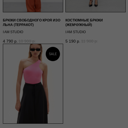
Г. НОВОСИБИРСК,
ЧАПЛЫГИНА 93
*
+ 7 (939) 822 66 50
INST
/ TG /
WA
БРЮКИ СВОБОДНОГО КРОЯ ИЗО
КОСТЮМНЫЕ БРЮКИ
ЛЬНА (ТЕРРАКОТ)
(ЖЕМЧУЖНЫЙ)
I AM STUDIO
I AM STUDIO
4 790
р.
10 900
р.
5 190
р.
11 900
р.
SALE