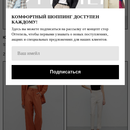
КОМФОРТНЫЙ ШОППИНГ ДОСТУПЕН
КАЖДОМУ!
Здесь вы можете подписаться на рассылку от концепт стор
Оттепель, чтобы первыми узнавать о новых поступлениях,
ЮБКА МИНИ (ГОЛУБОЙ)
АТЛАСНАЯ ЮБКА МИДИ
акциях и специальных предложениях для наших клиентов.
(МЯТНЫЙ)
STUDIO29
I AM STUDIO
2 990
р.
8 690
р.
4 490
р.
10 200
р.
Подписаться
SALE
SALE
ГЛАВНАЯ
ОПЛАТА / ДОСТАВКА
NEW
ВОЗВРАТ
ОФЕРТА
КАТАЛОГ
ПОЛИТИКА
О БРЕНДЕ
КОНТАКТЫ
ПРАВИЛА ПО УХОДУ
СТАТЬ РЕЗИДЕНТОМ