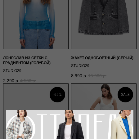
ЛОНГСЛИВ ИЗ СЕТКИ С
ЖАКЕТ ОДНОБОРТНЫЙ (СЕРЫЙ)
ГРАДИЕНТОМ (ГОЛУБОЙ)
STUDIO29
STUDIO29
8 990
р.
15 900
р.
2 290
р.
4 500
р.
-65%
SALE