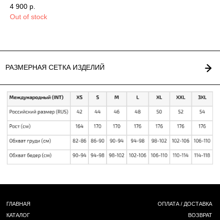
4 900
р.
5 
Out of stock