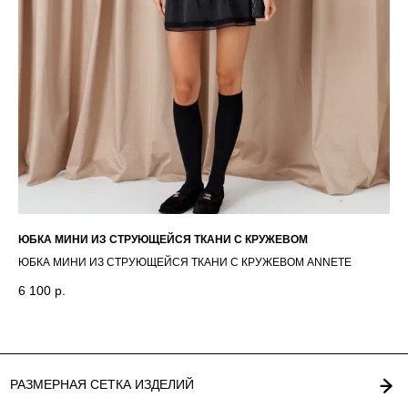
КАТАЛОГ
ВОЗВРАТ
О БРЕНДЕ
ОФЕРТА
КОНТАКТЫ
ПОЛИТИКА
СТАТЬ РЕЗИДЕНТОМ
*
Г. НОВОСИБИРСК,
INST / TG / WA
ЧАПЛЫГИНА 93
+ 7 (939) 822 65 50
СОЗДАНИЕ САЙТА
ЮБ
ЮБКА МИНИ ИЗ СТРУЮЩЕЙСЯ ТКАНИ С КРУЖЕВОМ
ЮБ
ЮБКА МИНИ ИЗ СТРУЮЩЕЙСЯ ТКАНИ С КРУЖЕВОМ ANNETE
7 
6 100
р.
Out