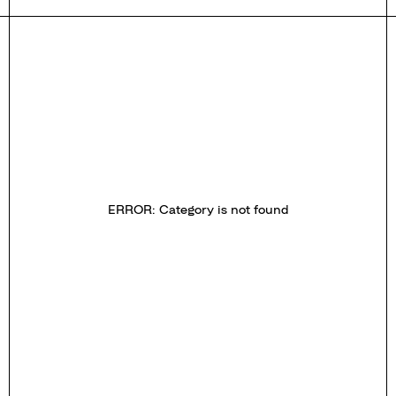
ERROR: Category is not found
ГЛАВНАЯ
ОПЛАТА / ДОСТАВКА
NEW
ВОЗВРАТ
ОФЕРТА
КАТАЛОГ
ПОЛИТИКА
О БРЕНДЕ
КОНТАКТЫ
ПРАВИЛА ПО УХОДУ
СТАТЬ РЕЗИДЕНТОМ