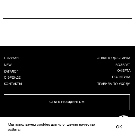
Г. НОВОСИБИРСК,
ЧАПЛЫГИНА 93
*
+ 7 (939) 822 66 50
INST
/ TG /
WA
Мы используем сookies для улучшения качества
OK
работы