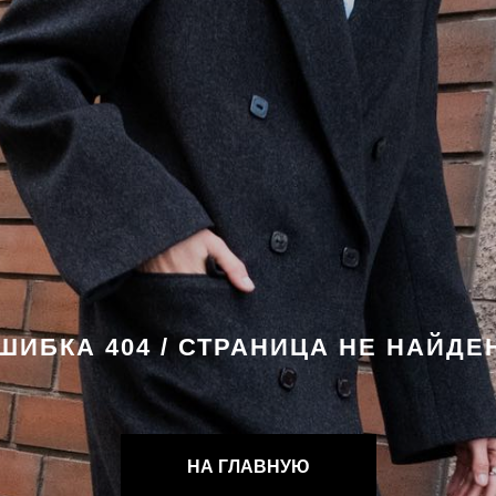
ОМФОРТНЫЙ ШОППИНГ ДОСТУПЕН КАЖДОМУ!
десь вы можете подписаться на рассылку от концепт стор Оттепель, чтобы
ервыми узнавать о новых поступлениях, акциях и специальных предложениях
ля наших клиентов.
Подписаться
ШИБКА 404 / СТРАНИЦА НЕ НАЙДЕ
НА ГЛАВНУЮ