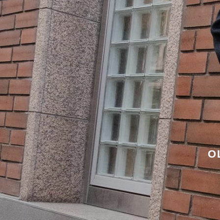
К
З
п
д
О