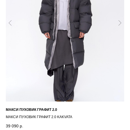
РАЗМЕРНАЯ СЕТКА ИЗДЕЛИЙ
ГЛАВНАЯ
ОПЛАТА / ДОСТАВКА
КАТАЛОГ
ВОЗВРАТ
О БРЕНДЕ
ОФЕРТА
КОНТАКТЫ
ПОЛИТИКА
СТАТЬ РЕЗИДЕНТОМ
*
Г. НОВОСИБИРСК,
INST / TG / WA
ЧАПЛЫГИНА 93
МАКСИ ПУХОВИК ГРАФИТ 2.0
ШО
+ 7 (939) 822 65 50
СОЗДАНИЕ САЙТА
МАКСИ ПУХОВИК ГРАФИТ 2.0 KAKVATA
ШО
39 090
р.
6 