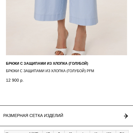
РАЗМЕРНАЯ СЕТКА ИЗДЕЛИЙ
БРЮКИ С ЗАЩИПАМИ ИЗ ХЛОПКА (ГОЛУБОЙ)
ДЖ
ГЛАВНАЯ
ОПЛАТА / ДОСТАВКА
БРЮКИ С ЗАЩИПАМИ ИЗ ХЛОПКА (ГОЛУБОЙ) PFМ
ДЖ
КАТАЛОГ
ВОЗВРАТ
О БРЕНДЕ
ОФЕРТА
КОНТАКТЫ
ПОЛИТИКА
12 900
р.
9 
СТАТЬ РЕЗИДЕНТОМ
*
Г. НОВОСИБИРСК,
INST / TG / WA
ЧАПЛЫГИНА 93
+ 7 (939) 822 65 50
СОЗДАНИЕ САЙТА