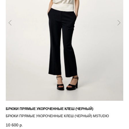
ГЛАВНАЯ
ОПЛАТА / ДОСТАВКА
КАТАЛОГ
ВОЗВРАТ
О БРЕНДЕ
ОФЕРТА
КОНТАКТЫ
ПОЛИТИКА
СТАТЬ РЕЗИДЕНТОМ
*
Г. НОВОСИБИРСК,
INST / TG / WA
ЧАПЛЫГИНА 93
+ 7 (939) 822 65 50
СОЗДАНИЕ САЙТА
БРЮКИ ПРЯМЫЕ УКОРОЧЕННЫЕ КЛЕШ (ЧЕРНЫЙ)
ДЖ
БРЮКИ ПРЯМЫЕ УКОРОЧЕННЫЕ КЛЕШ (ЧЕРНЫЙ) MSTUDIO
ДЖ
10 600
р.
8 