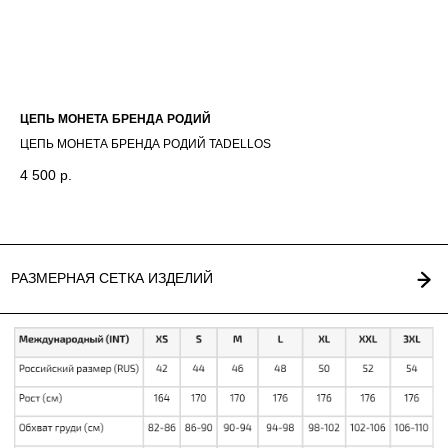
*
Г. НОВОСИБИРСК,
INST / TG / WA
ЧАПЛЫГИНА 93
+ 7 (939) 822 65 50
СОЗДАНИЕ САЙТА
ЦЕПЬ МОНЕТА БРЕНДА РОДИЙ
ПЛ
ЦЕПЬ МОНЕТА БРЕНДА РОДИЙ TADELLOS
ПЛ
4 500
р.
3 