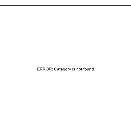
ERROR: Category is not found
ГЛАВНАЯ
ОПЛАТА / ДОСТАВКА
NEW
ВОЗВРАТ
ОФЕРТА
КАТАЛОГ
ПОЛИТИКА
О БРЕНДЕ
КОНТАКТЫ
ПРАВИЛА ПО УХОДУ
СТАТЬ РЕЗИДЕНТОМ