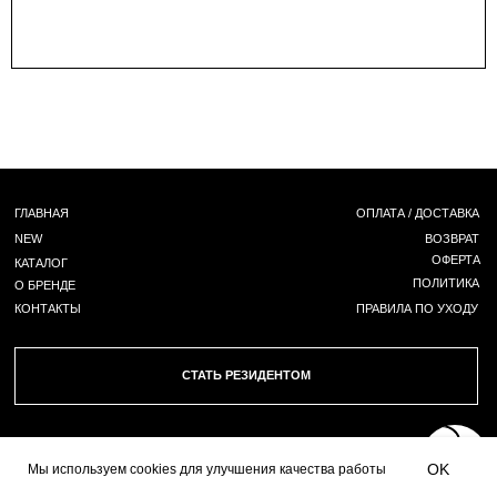
Г. НОВОСИБИРСК,
ЧАПЛЫГИНА 93
*
+ 7 (939) 822 66 50
INST
/ TG /
WA
OK
Мы используем сookies для улучшения качества работы