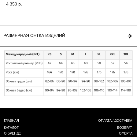
4 350
р.
3 