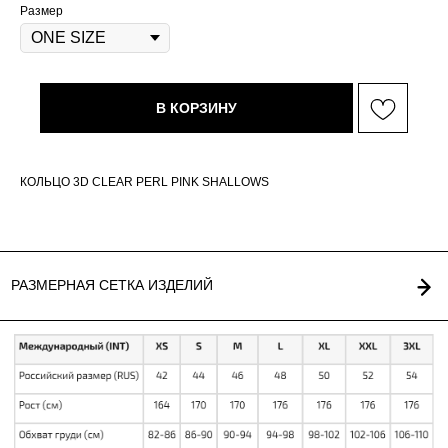
Размер
В КОРЗИНУ
ГЛАВНАЯ
ОПЛАТА / ДОСТАВКА
КАТАЛОГ
ВОЗВРАТ
О БРЕНДЕ
ОФЕРТА
КОЛЬЦО 3D CLEAR PERL PINK SHALLOWS
КОНТАКТЫ
ПОЛИТИКА
СТАТЬ РЕЗИДЕНТОМ
*
Г. НОВОСИБИРСК,
INST / TG / WA
ЧАПЛЫГИНА 93
+ 7 (939) 822 65 50
СОЗДАНИЕ САЙТА