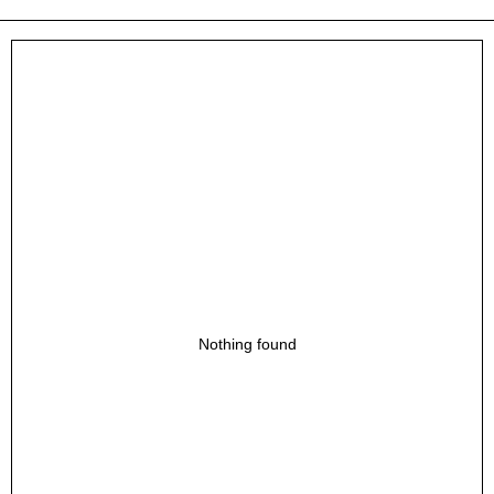
Nothing found
ГЛАВНАЯ
ОПЛАТА / ДОСТАВКА
NEW
ВОЗВРАТ
ОФЕРТА
КАТАЛОГ
ПОЛИТИКА
О БРЕНДЕ