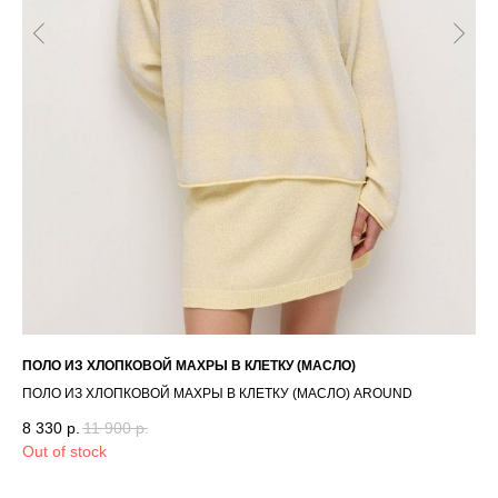
ГЛАВНАЯ
ОПЛАТА / ДОСТАВКА
КАТАЛОГ
ВОЗВРАТ
О БРЕНДЕ
ОФЕРТА
КОНТАКТЫ
ПОЛИТИКА
СТАТЬ РЕЗИДЕНТОМ
*
Г. НОВОСИБИРСК,
INST / TG / WA
ПОЛО ИЗ ХЛОПКОВОЙ МАХРЫ В КЛЕТКУ (МАСЛО)
ДЖ
ЧАПЛЫГИНА 93
ЖЕ
+ 7 (939) 822 65 50
СОЗДАНИЕ САЙТА
ПОЛО ИЗ ХЛОПКОВОЙ МАХРЫ В КЛЕТКУ (МАСЛО) AROUND
ДЖ
8 330
р.
11 900
р.
AR
5 
Out of stock